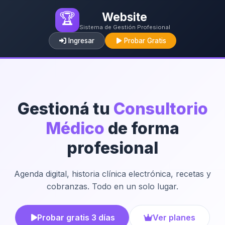
🏆
Website
Sistema de Gestión Profesional
Ingresar
Probar Gratis
Gestioná tu
Consultorio
Médico
de forma
profesional
Agenda digital, historia clínica electrónica, recetas y
cobranzas. Todo en un solo lugar.
Probar gratis 3 días
Ver planes