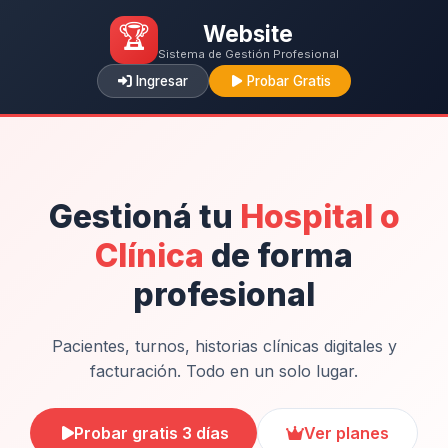
🏆
Website
Sistema de Gestión Profesional
Ingresar
Probar Gratis
Gestioná tu
Hospital o
Clínica
de forma
profesional
Pacientes, turnos, historias clínicas digitales y
facturación. Todo en un solo lugar.
Probar gratis 3 días
Ver planes