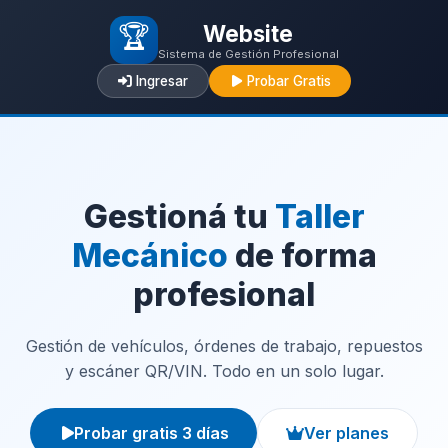
🏆
Website
Sistema de Gestión Profesional
Ingresar
Probar Gratis
Gestioná tu
Taller
Mecánico
de forma
profesional
Gestión de vehículos, órdenes de trabajo, repuestos
y escáner QR/VIN. Todo en un solo lugar.
Probar gratis 3 días
Ver planes