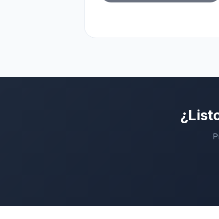
¿List
P